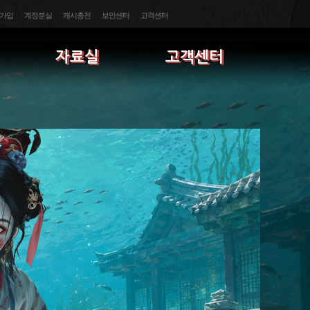
가입
계정분실
캐시충전
보안센터
고객센터
자료실
고객센터