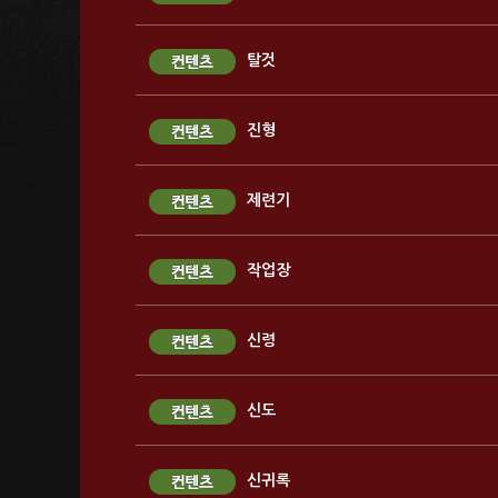
탈것
진형
제련기
작업장
신령
신도
신귀록