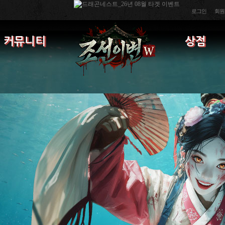
로그인
회원
커뮤니티
상점