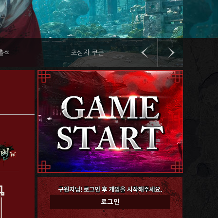
출석
초심자 쿠폰
레벨 패키지