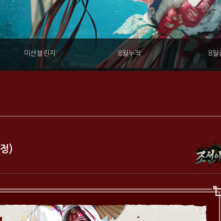
미션챌린지
8월누적
8월
정)