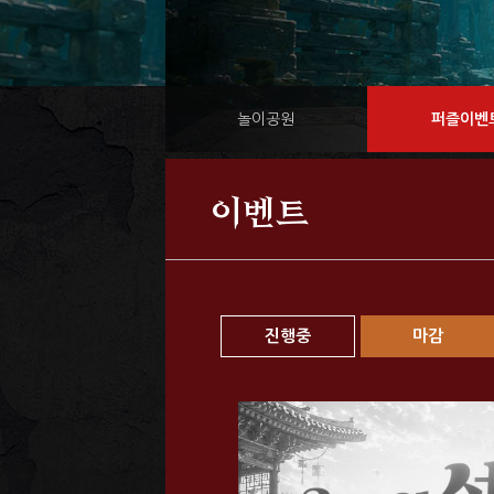
놀이공원
퍼즐이벤
이벤트
진행중
마감