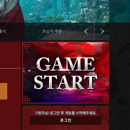
출석
초심자 쿠폰
레벨 패키지