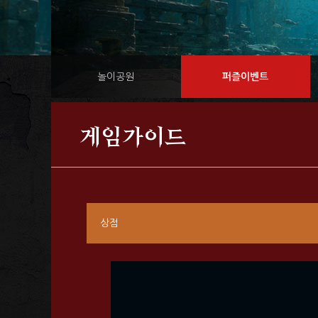
놀이공원
퍼즐이벤트
게임가이드
상점