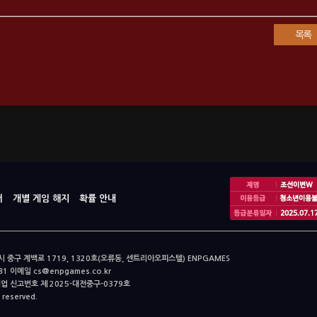
목록
터
개별 게임 해지
확률 안내
구 계백로 1719, 1320호(오류동, 센트리아오피스텔) ENPGAMES
81 이메일 cs@enpgames.co.kr
매업 신고번호 제 2025-대전중구-0379호
reserved.