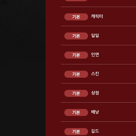
캐릭터
일일
인연
스킨
상점
배낭
길드