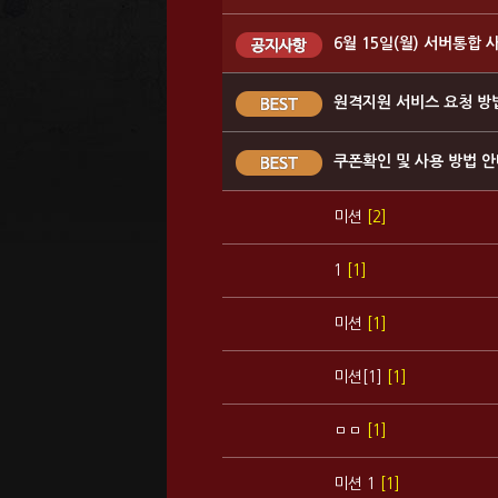
6월 15일(월) 서버통합 
원격지원 서비스 요청 방
쿠폰확인 및 사용 방법 
미션
[2]
1
[1]
미션
[1]
미션[1]
[1]
ㅁㅁ
[1]
미션 1
[1]